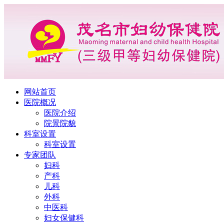
网站首页
医院概况
医院介绍
院景院貌
科室设置
科室设置
专家团队
妇科
产科
儿科
外科
中医科
妇女保健科