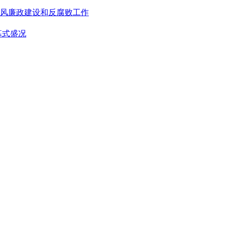
风廉政建设和反腐败工作
幕式盛况