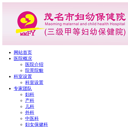
网站首页
医院概况
医院介绍
院景院貌
科室设置
科室设置
专家团队
妇科
产科
儿科
外科
中医科
妇女保健科