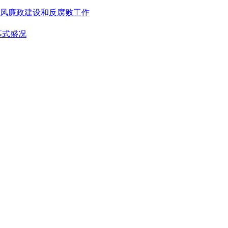
风廉政建设和反腐败工作
幕式盛况