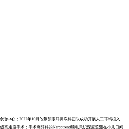
诊治中心；2022年10月他带领眼耳鼻喉科团队成功开展人工耳蜗植入
度手术；手术麻醉科的Narcotrend脑电意识深度监测在小儿日间