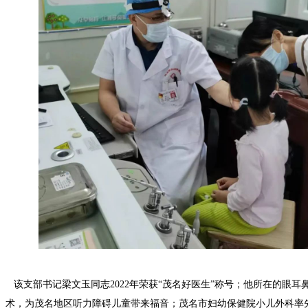
该支部书记梁文玉同志2022年荣获“茂名好医生”称号；他所在的眼耳鼻
术，为茂名地区听力障碍儿童带来福音；茂名市妇幼保健院小儿外科率先在