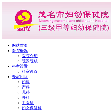
网站首页
医院概况
医院介绍
院景院貌
科室设置
科室设置
专家团队
妇科
产科
儿科
外科
中医科
妇女保健科