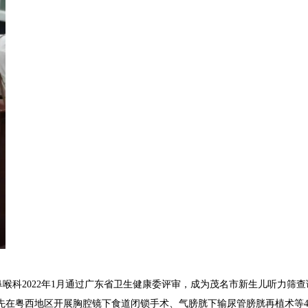
喉科2022年1月通过广东省卫生健康委评审，成为茂名市新生儿听力筛查
粤西地区开展胸腔镜下食道闭锁手术、气膀胱下输尿管膀胱再植术等4级高难