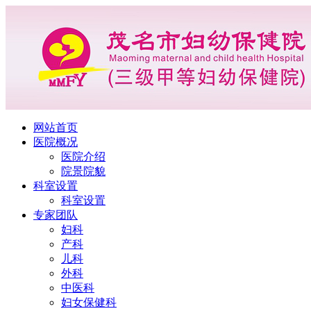
网站首页
医院概况
医院介绍
院景院貌
科室设置
科室设置
专家团队
妇科
产科
儿科
外科
中医科
妇女保健科