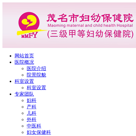
网站首页
医院概况
医院介绍
院景院貌
科室设置
科室设置
专家团队
妇科
产科
儿科
外科
中医科
妇女保健科