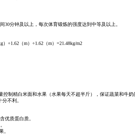
间30分钟及以上，每次体育锻炼的强度达到中等及以上。
.62（m）÷1.62（m）=21.48kg/m2
入，适量控制精白米面和水果（水果每天不超半斤），保证蔬菜和牛奶
十分不利。
富含优质蛋白质。
2。
鲜果。