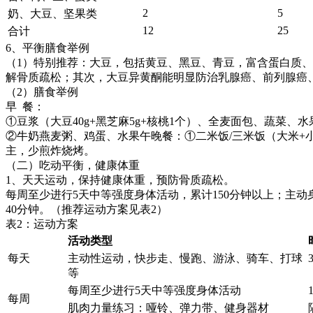
2
5
奶、大豆、坚果类
12
25
合计
6、平衡膳食举例
（1）特别推荐：大豆，包括黄豆、黑豆、青豆，富含蛋白质
解骨质疏松；其次，大豆异黄酮能明显防治乳腺癌、前列腺癌
（2）膳食举例
早 餐：
①豆浆（大豆40g+黑芝麻5g+核桃1个）、全麦面包、蔬菜、水
②牛奶燕麦粥、鸡蛋、水果午晚餐：①二米饭/三米饭（大米+小
主，少煎炸烧烤。
（二）吃动平衡，健康体重
1、天天运动，保持健康体重，预防骨质疏松。
每周至少进行5天中等强度身体活动，累计150分钟以上；主动身体
40分钟。（推荐运动方案见表2）
表2：运动方案
活动类型
每天
主动性运动，快步走、慢跑、游泳、骑车、打球
等
每周至少进行5天中等强度身体活动
每周
肌肉力量练习：哑铃、弹力带、健身器材