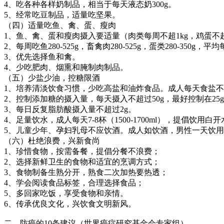
4、吃各种各样奶制品，相当于每天液态奶300g。
5、经常吃豆制品，适量吃坚果。
（四）适量吃鱼、禽、蛋、瘦肉
1、鱼、禽、蛋和瘦肉摄入要适量（肉类每周不超1kg，鸡蛋不
2、每周吃鱼280-525g，畜禽肉280-525g，蛋类280-350g，平均
3、优先选择鱼和禽。
4、少吃肥肉、烟熏和腌制肉制品。
（五）少盐少油，控糖限酒
1、培养清淡饮食习惯，少吃高盐和油炸食品。成人每天食盐不超过
2、控制添加糖的摄入量，每天摄入不超过50g，最好控制在25
3、每日反复脂肪酸摄入量不超过2g。
4、足量饮水，成人每天7-8杯（1500-1700ml），提倡饮用
5、儿童少年、孕妇乳母不应饮酒。成人如饮酒，男性一天饮用酒
（六）杜绝浪费，兴新食尚
1、珍惜食物，按需备餐，提倡分餐不浪费；
2、选择新鲜卫生的食物和适宜的烹调方式；
3、食物制备生熟分开，熟食二次加热要热透；
4、学会阅读食品标签，合理选择食品；
5、多回家吃饭，享受食物和亲情。
6、传承优良文化，兴饮食文明新风。
二、防癌的10条建议（世界癌症研究基金会专家组）