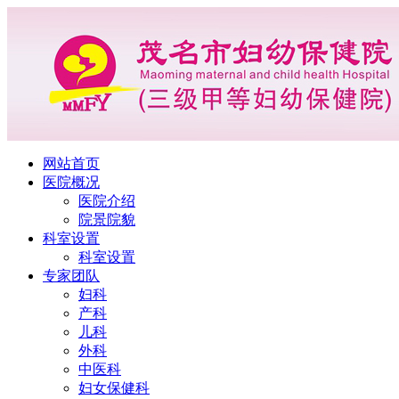
网站首页
医院概况
医院介绍
院景院貌
科室设置
科室设置
专家团队
妇科
产科
儿科
外科
中医科
妇女保健科