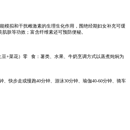
，能模拟和干扰雌激素的生理生化作用，围绝经期妇女补充可缓
美肌肤等功效；富含纤维素还可预防便秘。
/土豆+菜花）零 食：薯类、水果、牛奶烹调方式以蒸煮炖焖为
钟、快步走或慢跑40分钟、游泳30分钟、瑜伽40-60分钟、骑车