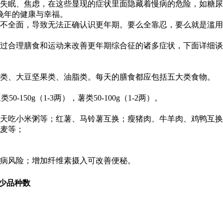
失眠、焦虑，在这些显现的症状里面隐藏着慢病的危险，如糖尿
晚年的健康与幸福。
不全面，导致无法正确认识更年期。要么全靠忍，要么就是滥用
过合理膳食和运动来改善更年期综合征的诸多症状，下面详细谈
奶类、大豆坚果类、油脂类。每天的膳食都应包括五大类食物。
-150g（1-3两），薯类50-100g（1-2两）。
后天吃小米粥等；红薯、马铃薯互换；瘦猪肉、牛羊肉、鸡鸭互
燕麦等；
发病风险；增加纤维素摄入可改善便秘。
少品种数