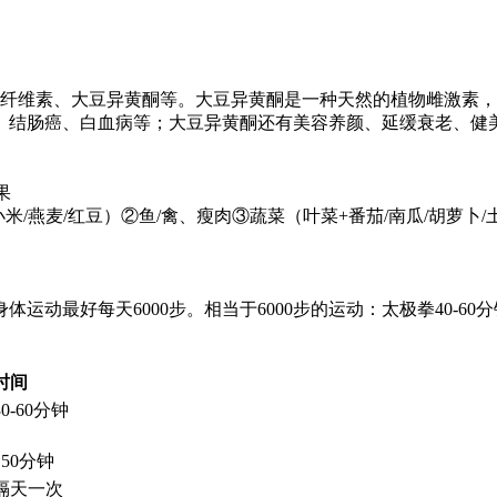
、纤维素、大豆异黄酮等。大豆异黄酮是一种天然的植物雌激素
、结肠癌、白血病等；大豆异黄酮还有美容养颜、延缓衰老、健
果
米/燕麦/红豆）②鱼/禽、瘦肉③蔬菜（叶菜+番茄/南瓜/胡萝卜
运动最好每天6000步。相当于6000步的运动：太极拳40-60分
时间
30-60分钟
150分钟
隔天一次