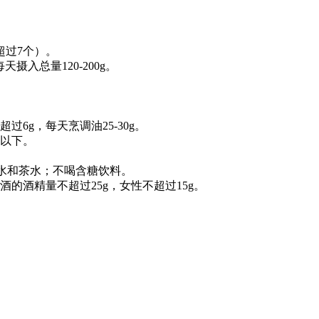
超过7个）。
每天摄入总量120-200g。
6g，每天烹调油25-30g。
g以下。
白开水和茶水；不喝含糖饮料。
的酒精量不超过25g，女性不超过15g。