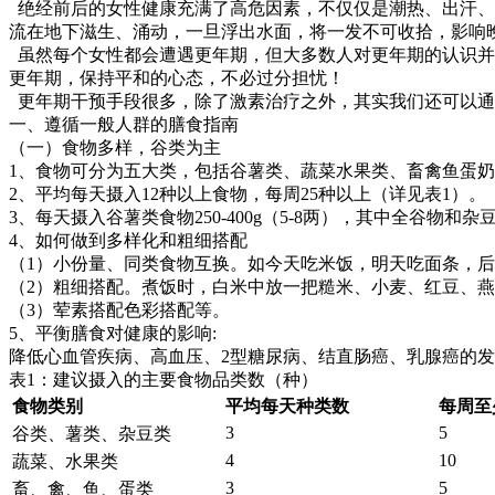
绝经前后的女性健康充满了高危因素，不仅仅是潮热、出汗、
流在地下滋生、涌动，一旦浮出水面，将一发不可收拾，影响
虽然每个女性都会遭遇更年期，但大多数人对更年期的认识并
更年期，保持平和的心态，不必过分担忧！
更年期干预手段很多，除了激素治疗之外，其实我们还可以通
一、遵循一般人群的膳食指南
（一）食物多样，谷类为主
1、食物可分为五大类，包括谷薯类、蔬菜水果类、畜禽鱼蛋
2、平均每天摄入12种以上食物，每周25种以上（详见表1）。
3、每天摄入谷薯类食物250-400g（5-8两），其中全谷物和杂豆类50
4、如何做到多样化和粗细搭配
（1）小份量、同类食物互换。如今天吃米饭，明天吃面条，
（2）粗细搭配。煮饭时，白米中放一把糙米、小麦、红豆、
（3）荤素搭配色彩搭配等。
5、平衡膳食对健康的影响:
降低心血管疾病、高血压、2型糖尿病、结直肠癌、乳腺癌的
表1：建议摄入的主要食物品类数（种）
食物类别
平均每天种类数
每周至
3
5
谷类、薯类、杂豆类
4
10
蔬菜、水果类
3
5
畜、禽、鱼、蛋类