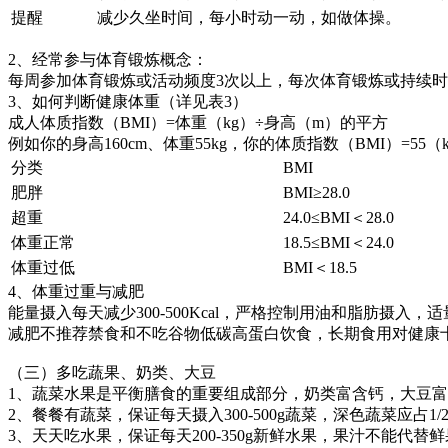
提醒
减少久坐时间，每小时动一动，如做体操。
2、经常参与体育锻炼概念：
每周参加体育锻炼或活动频度3次以上，每次体育锻炼或持续时
3、如何判断健康体重（详见表3）
成人体质指数（BMI）=体重（kg）÷身高（m）的平方
例如你的身高160cm、体重55kg，你的体质指数（BMI）=55（kg）÷1
分类
BMI
肥胖
BMI≥28.0
超重
24.0≤BMI＜28.0
体重正常
18.5≤BMI＜24.0
体重过低
BMI＜18.5
4、体重过重与减肥
能量摄入每天减少300-500Kcal，严格控制用油和脂肪摄
减肥不推荐禁食和不吃谷物低碳高蛋白饮食，长期食用对健康
（三）多吃蔬果、奶类、大豆
1、蔬菜水果是平衡膳食的重要组成部分，奶类富含钙，大豆
2、餐餐有蔬菜，保证每天摄入300-500g蔬菜，深色蔬菜应占1/
3、天天吃水果，保证每天200-350g新鲜水果，果汁不能代替