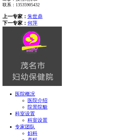
联系：
13535905432
上一专家：
朱世鼎
下一专家：
何萍
医院概况
医院介绍
院景院貌
科室设置
科室设置
专家团队
妇科
产科