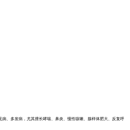
见病、多发病，尤其擅长哮喘、鼻炎、慢性咳嗽、腺样体肥大、反复呼