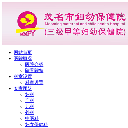
网站首页
医院概况
医院介绍
院景院貌
科室设置
科室设置
专家团队
妇科
产科
儿科
外科
中医科
妇女保健科