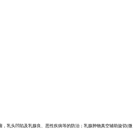
瘤，乳头凹陷及乳腺良、恶性疾病等的防治
；
乳腺肿物真空辅助旋切
(微