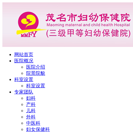
网站首页
医院概况
医院介绍
院景院貌
科室设置
科室设置
专家团队
妇科
产科
儿科
外科
中医科
妇女保健科