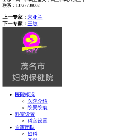
联系：
13727739002
上一专家：
宋亚兰
下一专家：
王敏
医院概况
医院介绍
院景院貌
科室设置
科室设置
专家团队
妇科